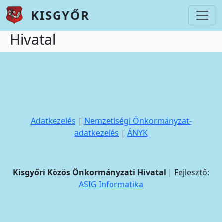
Ugrás a tartalomra
KISGYŐR
Hivatal
Adatkezelés
|
Nemzetiségi Önkormányzat-
adatkezelés
|
ÁNYK
Kisgyőri Közös Önkormányzati Hivatal
| Fejlesztő:
ASIG Informatika