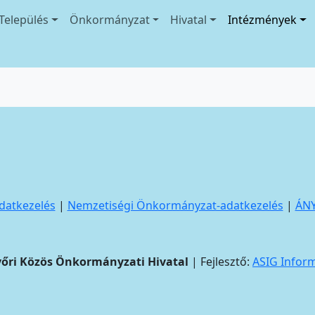
Település
Önkormányzat
Hivatal
Intézmények
datkezelés
|
Nemzetiségi Önkormányzat-adatkezelés
|
ÁN
yőri Közös Önkormányzati Hivatal
| Fejlesztő:
ASIG Infor