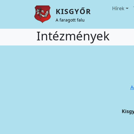
Ugrás a tartalomra
Fő navigáció
Hírek
KISGYŐR
A faragott falu
Intézmények
A
Kisg