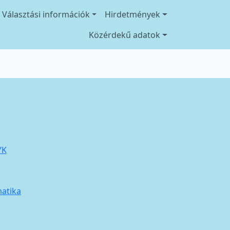
Választási információk
Hirdetmények
Közérdekű adatok
YK
matika