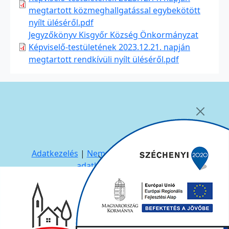
megtartott közmeghallgatással egybekötött
nyílt üléséről.pdf
Jegyzőkönyv Kisgyőr Község Önkormányzat
Képviselő-testületének 2023.12.21. napján
megtartott rendkívüli nyílt üléséről.pdf
Adatkezelés
|
Nemzetiségi Önkormányzat-
adatkezelés
|
ÁNYK
Kisgyőri Közös Önkormányzati Hivatal
| Fejlesztő:
ASIG Informatika